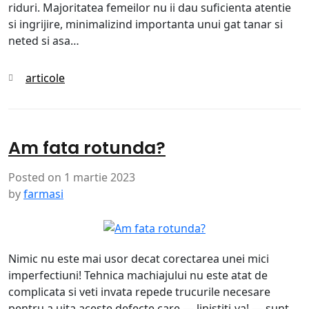
riduri. Majoritatea femeilor nu ii dau suficienta atentie
si ingrijire, minimalizind importanta unui gat tanar si
neted si asa…
Categories
articole
Am fata rotunda?
Posted on
1 martie 2023
by
farmasi
Nimic nu este mai usor decat corectarea unei mici
imperfectiuni! Tehnica machiajului nu este atat de
complicata si veti invata repede trucurile necesare
pentru a uita aceste defecte care — linistiti-va! — sunt