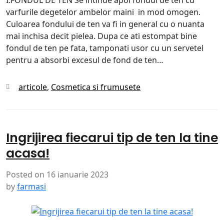
I.FONDUL DE TEN Se intinde apoi fondul de ten cu
varfurile degetelor ambelor maini in mod omogen.
Culoarea fondului de ten va fi in general cu o nuanta
mai inchisa decit pielea. Dupa ce ati estompat bine
fondul de ten pe fata, tamponati usor cu un servetel
pentru a absorbi excesul de fond de ten…
Categories
articole
,
Cosmetica si frumusete
Ingrijirea fiecarui tip de ten la tine
acasa!
Posted on
16 ianuarie 2023
by
farmasi