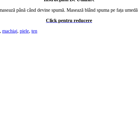
i masează până când devine spumă. Masează blând spuma pe fața umedă și g
Click pentru reducere
,
machiaj
,
piele
,
ten