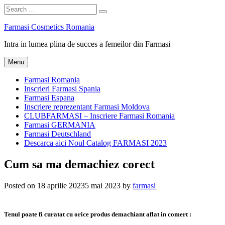
Search
Search
for:
Skip
Farmasi Cosmetics Romania
to
Intra in lumea plina de succes a femeilor din Farmasi
content
Menu
Farmasi Romania
Inscrieri Farmasi Spania
Farmasi Espana
Inscriere reprezentant Farmasi Moldova
CLUBFARMASI – Inscriere Farmasi Romania
Farmasi GERMANIA
Farmasi Deutschland
Descarca aici Noul Catalog FARMASI 2023
Cum sa ma demachiez corect
Posted on
18 aprilie 2023
5 mai 2023
by
farmasi
Tenul poate fi curatat cu orice produs demachiant aflat in comert :