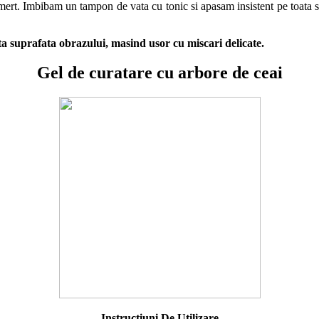
omert. Imbibam un tampon de vata cu tonic si apasam insistent pe toata sup
ta suprafata obrazului, masind usor cu miscari delicate.
Gel de curatare cu arbore de ceai
Instrucţiuni De Utilizare