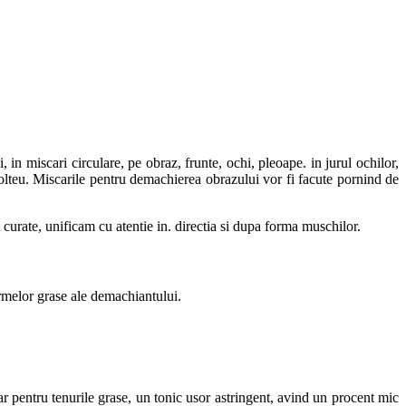
in miscari circulare, pe obraz, frunte, ochi, pleoape. in jurul ochilor,
colteu. Miscarile pentru demachierea obrazului vor fi facute pornind de
urate, unificam cu atentie in. directia si dupa forma muschilor.
urmelor grase ale demachiantului.
ar pentru tenurile grase, un tonic usor astringent, avind un procent mic