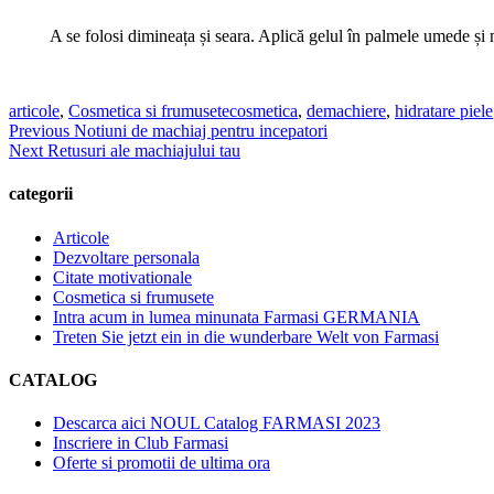
A se folosi dimineața și seara. Aplică gelul în palmele umede ș
Categories
Tags
articole
,
Cosmetica si frumusete
cosmetica
,
demachiere
,
hidratare piele
Navigare
Previous
Previous
Notiuni de machiaj pentru incepatori
Next
post:
Next
Retusuri ale machiajului tau
în
post:
articole
categorii
Articole
Dezvoltare personala
Citate motivationale
Cosmetica si frumusete
Intra acum in lumea minunata Farmasi GERMANIA
Treten Sie jetzt ein in die wunderbare Welt von Farmasi
CATALOG
Descarca aici NOUL Catalog FARMASI 2023
Inscriere in Club Farmasi
Oferte si promotii de ultima ora