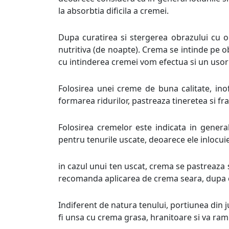
la absorbtia dificila a cremei.
Dupa curatirea si stergerea obrazului cu o
nutritiva (de noapte). Crema se intinde pe ob
cu intinderea cremei vom efectua si un usor
Folosirea unei creme de buna calitate, inofe
formarea ridurilor, pastreaza tineretea si fra
Folosirea cremelor este indicata in general
pentru tenurile uscate, deoarece ele inlocuies
in cazul unui ten uscat, crema se pastreaza s
recomanda aplicarea de crema seara, dupa c
Indiferent de natura tenului, portiunea din ju
fi unsa cu crema grasa, hranitoare si va ramin