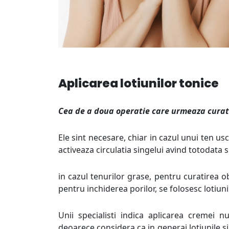
Aplicarea lotiunilor tonice
Cea de a doua operatie care urmeaza curatir
Ele sint necesare, chiar in cazul unui ten usc
activeaza circulatia singelui avind totodata 
in cazul tenurilor grase, pentru curatirea ob
pentru inchiderea porilor, se folosesc lotiun
Unii specialisti indica aplicarea cremei n
deoarece considera ca in generai lotiunile si