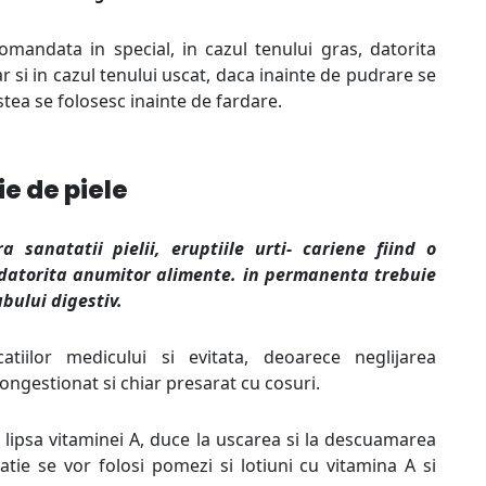
omandata in special, in cazul tenului gras, datorita
ar si in cazul tenului uscat, daca inainte de pudrare se
tea se folosesc inainte de fardare.
e de piele
 sanatatii pielii, eruptiile urti- cariene fiind o
e datorita anumitor alimente. in permanenta trebuie
bului digestiv.
atiilor medicului si evitata, deoarece neglijarea
congestionat si chiar presarat cu cosuri.
 lipsa vitaminei A, duce la uscarea si la descuamarea
tie se vor folosi pomezi si lotiuni cu vitamina A si