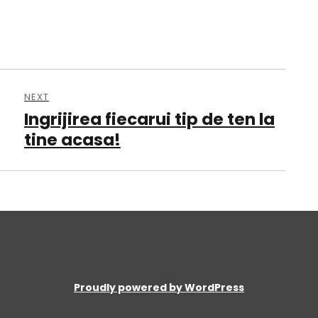
NEXT
Ingrijirea fiecarui tip de ten la
Next
post:
tine acasa!
Proudly powered by WordPress