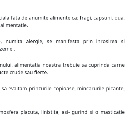
iala fata de anumite alimente ca: fragi, capsuni, oua,
 alimentatie.
te, numita alergie, se manifesta prin inrosirea si
czemei.
ului, alimentatia noastra trebuie sa cuprinda carne
ucte crude sau fierte.
 sa evaitam prinzurile copioase, mincarurile picante,
fera placuta, linistita, asi- gurind si o masticatie