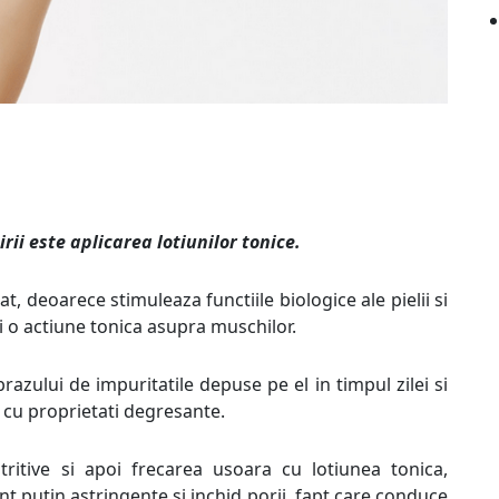
ii este aplicarea lotiunilor tonice.
at, deoarece stimuleaza functiile biologice ale pielii si
si o actiune tonica asupra muschilor.
razului de impuritatile depuse pe el in timpul zilei si
i cu proprietati degresante.
utritive si apoi frecarea usoara cu lotiunea tonica,
nt putin astringente si inchid porii, fapt care conduce