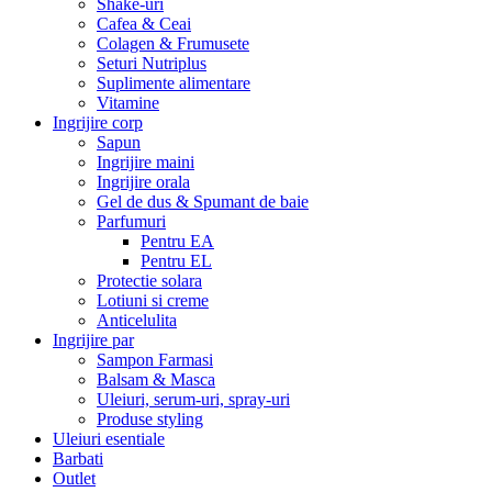
Shake-uri
Cafea & Ceai
Colagen & Frumusete
Seturi Nutriplus
Suplimente alimentare
Vitamine
Ingrijire corp
Sapun
Ingrijire maini
Ingrijire orala
Gel de dus & Spumant de baie
Parfumuri
Pentru EA
Pentru EL
Protectie solara
Lotiuni si creme
Anticelulita
Ingrijire par
Sampon Farmasi
Balsam & Masca
Uleiuri, serum-uri, spray-uri
Produse styling
Uleiuri esentiale
Barbati
Outlet