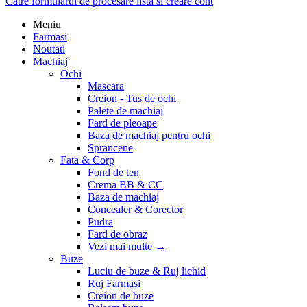
Catre formularul de procesare lista si creare cont
Meniu
Farmasi
Noutati
Machiaj
Ochi
Mascara
Creion - Tus de ochi
Palete de machiaj
Fard de pleoape
Baza de machiaj pentru ochi
Sprancene
Fata & Corp
Fond de ten
Crema BB & CC
Baza de machiaj
Concealer & Corector
Pudra
Fard de obraz
Vezi mai multe
→
Buze
Luciu de buze & Ruj lichid
Ruj Farmasi
Creion de buze