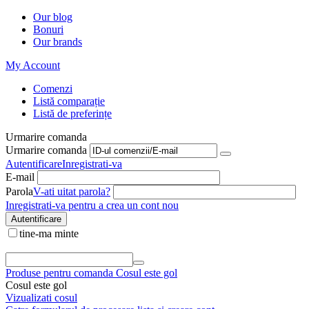
Our blog
Bonuri
Our brands
My Account
Comenzi
Listă comparație
Listă de preferințe
Urmarire comanda
Urmarire comanda
Autentificare
Inregistrati-va
E-mail
Parola
V-ati uitat parola?
Inregistrati-va pentru a crea un cont nou
Autentificare
tine-ma minte
Produse pentru comanda
Cosul este gol
Cosul este gol
Vizualizati cosul