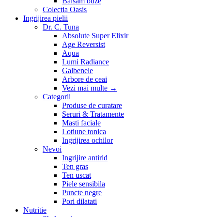
Balsam buze
Colectia Oasis
Ingrijirea pielii
Dr. C. Tuna
Absolute Super Elixir
Age Reversist
Aqua
Lumi Radiance
Galbenele
Arbore de ceai
Vezi mai multe
→
Categorii
Produse de curatare
Seruri & Tratamente
Masti faciale
Lotiune tonica
Ingrijirea ochilor
Nevoi
Ingrijire antirid
Ten gras
Ten uscat
Piele sensibila
Puncte negre
Pori dilatati
Nutritie