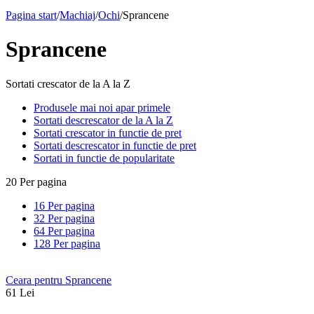
Pagina start
/
Machiaj
/
Ochi
/
Sprancene
Sprancene
Sortati crescator de la A la Z
Produsele mai noi apar primele
Sortati descrescator de la A la Z
Sortati crescator in functie de pret
Sortati descrescator in functie de pret
Sortati in functie de popularitate
20 Per pagina
16 Per pagina
32 Per pagina
64 Per pagina
128 Per pagina
Ceara pentru Sprancene
61
Lei