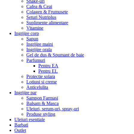
Shake-uri
Cafea & Ceai
Colagen & Frumusete
Seturi Nutriplus
Suplimente alimentare
Vitamine
Ingrijire corp
Sapun
Ingrijire maini
Ingrijire orala
Gel de dus & Spumant de baie
Parfumuri
Pentru EA
Pentru EL
Protectie solara
Lotiuni si creme
Anticelulita
Ingrijire par
Sampon Farmasi
Balsam & Masca
Uleiuri, serum-uri, spray-uri
Produse styling
Uleiuri esentiale
Barbati
Outlet