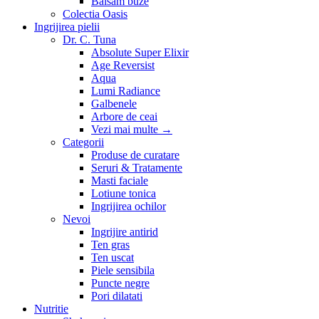
Balsam buze
Colectia Oasis
Ingrijirea pielii
Dr. C. Tuna
Absolute Super Elixir
Age Reversist
Aqua
Lumi Radiance
Galbenele
Arbore de ceai
Vezi mai multe
→
Categorii
Produse de curatare
Seruri & Tratamente
Masti faciale
Lotiune tonica
Ingrijirea ochilor
Nevoi
Ingrijire antirid
Ten gras
Ten uscat
Piele sensibila
Puncte negre
Pori dilatati
Nutritie