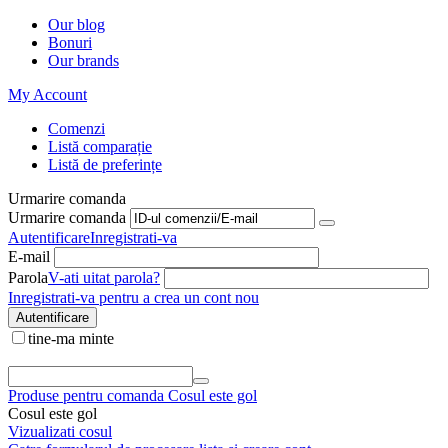
Our blog
Bonuri
Our brands
My Account
Comenzi
Listă comparație
Listă de preferințe
Urmarire comanda
Urmarire comanda
Autentificare
Inregistrati-va
E-mail
Parola
V-ati uitat parola?
Inregistrati-va pentru a crea un cont nou
Autentificare
tine-ma minte
Produse pentru comanda
Cosul este gol
Cosul este gol
Vizualizati cosul