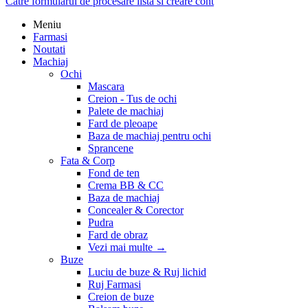
Catre formularul de procesare lista si creare cont
Meniu
Farmasi
Noutati
Machiaj
Ochi
Mascara
Creion - Tus de ochi
Palete de machiaj
Fard de pleoape
Baza de machiaj pentru ochi
Sprancene
Fata & Corp
Fond de ten
Crema BB & CC
Baza de machiaj
Concealer & Corector
Pudra
Fard de obraz
Vezi mai multe
→
Buze
Luciu de buze & Ruj lichid
Ruj Farmasi
Creion de buze