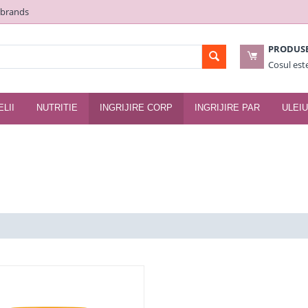
 brands
PRODUS
Cosul est
ELII
NUTRITIE
INGRIJIRE CORP
INGRIJIRE PAR
ULEIU