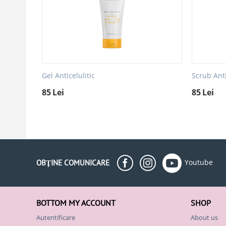
Gel Anticelulitic
Scrub Anti
85
Lei
85
Lei
Youtube
OBŢINE COMUNICARE
BOTTOM MY ACCOUNT
SHOP
Autentificare
About us