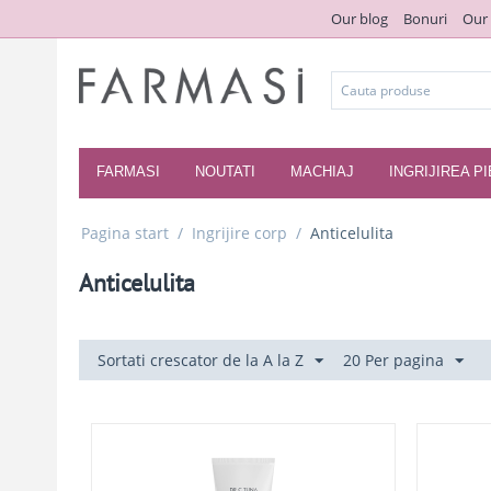
Our blog
Bonuri
Our
FARMASI
NOUTATI
MACHIAJ
INGRIJIREA PI
Pagina start
/
Ingrijire corp
/
Anticelulita
Anticelulita
Sortati crescator de la A la Z
20 Per pagina