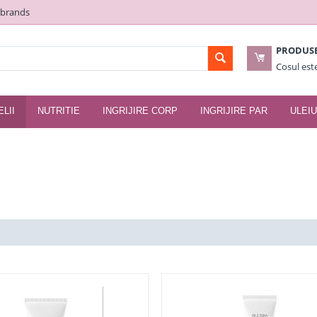
 brands
PRODUS
Cosul est
ELII
NUTRITIE
INGRIJIRE CORP
INGRIJIRE PAR
ULEIU