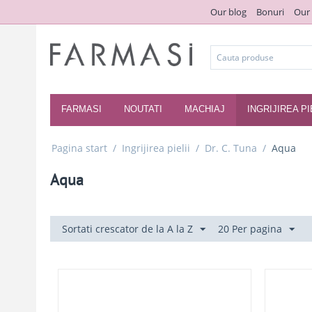
Our blog
Bonuri
Our
FARMASI
NOUTATI
MACHIAJ
INGRIJIREA PI
Pagina start
/
Ingrijirea pielii
/
Dr. C. Tuna
/
Aqua
Aqua
Sortati crescator de la A la Z
20 Per pagina