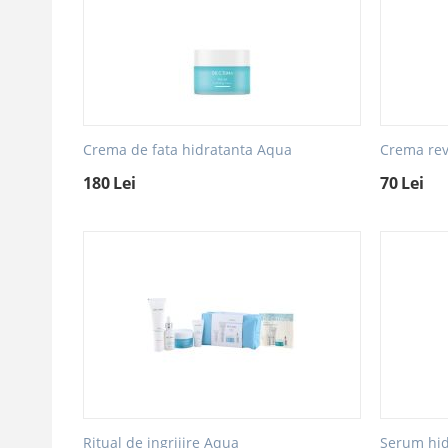
Crema de fata hidratanta Aqua
Crema revi
180
Lei
70
Lei
Ritual de ingrijire Aqua
Serum hid