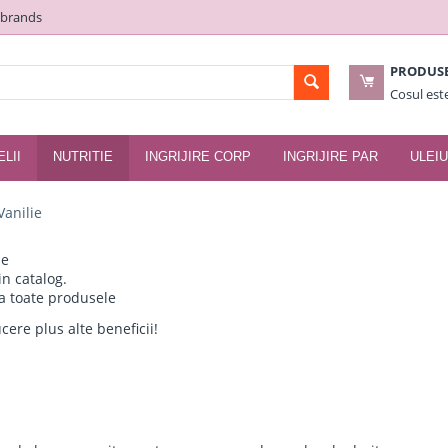
 brands
PRODUS
Cosul est
ELII
NUTRITIE
INGRIJIRE CORP
INGRIJIRE PAR
ULEIU
Vanilie
de
 in catalog.
la toate produsele
ere plus alte beneficii!