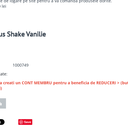
te de logare pe site pentru a va comanda produsele dorite.
 lei
us Shake Vanilie
1000749
tate:
va creati un CONT MEMBRU pentru a beneficia de REDUCERI > (but
i)
Save