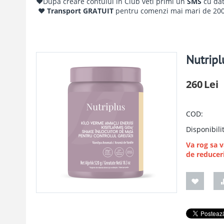
♥Dupa creare contului in Club veti primi un
SMS
cu da
♥ Transport GRATUIT
pentru comenzi mai mari de 200
Nutripl
260
Lei
COD:
Disponibili
Va rog sa 
de reducer