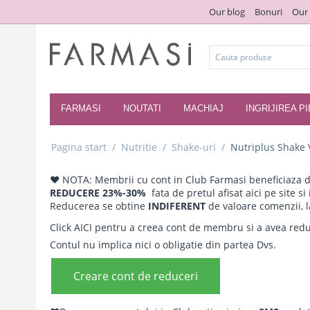
Our blog
Bonuri
Our
FARMASI
NOUTATI
MACHIAJ
INGRIJIREA PI
Pagina start
/
Nutritie
/
Shake-uri
/
Nutriplus Shake 
♥ NOTA: Membrii cu cont in Club Farmasi beneficiaza 
REDUCERE 23%-30%
fata de pretul afisat aici pe site si
Reducerea se obtine
INDIFERENT
de valoare comenzii, 
Click AICI pentru a creea cont de membru si a avea reduc
Contul nu implica nici o obligatie din partea Dvs.
Creare cont de reduceri