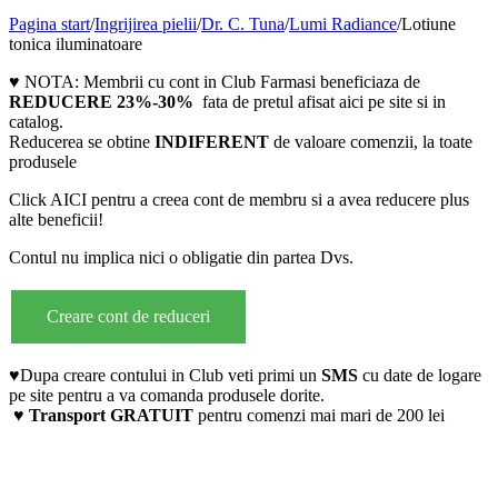
Pagina start
/
Ingrijirea pielii
/
Dr. C. Tuna
/
Lumi Radiance
/
Lotiune
tonica iluminatoare
♥ NOTA: Membrii cu cont in Club Farmasi beneficiaza de
REDUCERE 23%-30%
fata de pretul afisat aici pe site si in
catalog.
Reducerea se obtine
INDIFERENT
de valoare comenzii, la toate
produsele
Click AICI pentru a creea cont de membru si a avea reducere plus
alte beneficii!
Contul nu implica nici o obligatie din partea Dvs.
Creare cont de reduceri
♥Dupa creare contului in Club veti primi un
SMS
cu date de logare
pe site pentru a va comanda produsele dorite.
♥ Transport GRATUIT
pentru comenzi mai mari de 200 lei