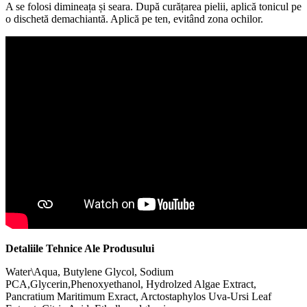
A se folosi dimineața și seara. După curățarea pielii, aplică tonicul pe
o dischetă demachiantă. Aplică pe ten, evitând zona ochilor.
Detaliile Tehnice Ale Produsului
Water\Aqua, Butylene Glycol, Sodium
PCA,Glycerin,Phenoxyethanol, Hydrolzed Algae Extract,
Pancratium Maritimum Exract, Arctostaphylos Uva-Ursi Leaf