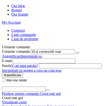
Our blog
Bonuri
Our brands
My Account
Comenzi
Listă comparație
Listă de preferințe
Urmarire comanda
Urmarire comanda
Autentificare
Inregistrati-va
E-mail
Parola
V-ati uitat parola?
Inregistrati-va pentru a crea un cont nou
Autentificare
tine-ma minte
Produse pentru comanda
Cosul este gol
Cosul este gol
Vizualizati cosul