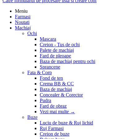
Catre formularul de procesare lista si creare cont
Meniu
Farmasi
Noutati
Machiaj
Ochi
Mascara
Creion - Tus de ochi
Palete de machiaj
Fard de pleoape
Baza de machiaj pentru ochi
Sprancene
Fata & Corp
Fond de ten
Crema BB & CC
Baza de machiaj
Concealer & Corector
Pudra
Fard de obraz
Vezi mai multe
→
Buze
Luciu de buze & Ruj lichid
Ruj Farmasi
Creion de buze