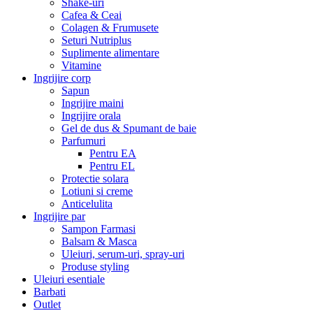
Shake-uri
Cafea & Ceai
Colagen & Frumusete
Seturi Nutriplus
Suplimente alimentare
Vitamine
Ingrijire corp
Sapun
Ingrijire maini
Ingrijire orala
Gel de dus & Spumant de baie
Parfumuri
Pentru EA
Pentru EL
Protectie solara
Lotiuni si creme
Anticelulita
Ingrijire par
Sampon Farmasi
Balsam & Masca
Uleiuri, serum-uri, spray-uri
Produse styling
Uleiuri esentiale
Barbati
Outlet