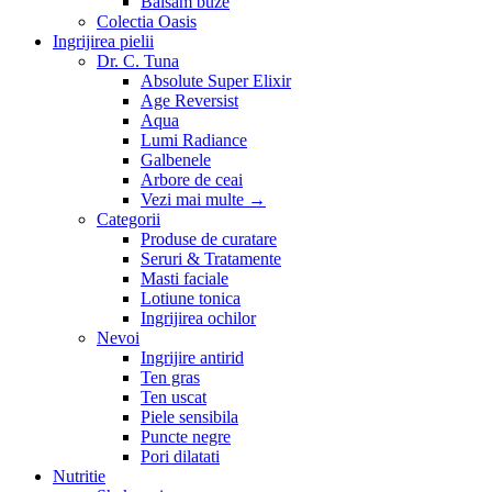
Balsam buze
Colectia Oasis
Ingrijirea pielii
Dr. C. Tuna
Absolute Super Elixir
Age Reversist
Aqua
Lumi Radiance
Galbenele
Arbore de ceai
Vezi mai multe
→
Categorii
Produse de curatare
Seruri & Tratamente
Masti faciale
Lotiune tonica
Ingrijirea ochilor
Nevoi
Ingrijire antirid
Ten gras
Ten uscat
Piele sensibila
Puncte negre
Pori dilatati
Nutritie