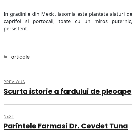
In gradinile din Mexic, iasomia este plantata alaturi de
caprifoi si portocali, toate cu un miros puternic,
persistent.
Categories
articole
Navigare
în
PREVIOUS
Scurta istorie a fardului de pleoape
Previous
articole
post:
NEXT
Parintele Farmasi Dr. Cevdet Tuna
Next
post: