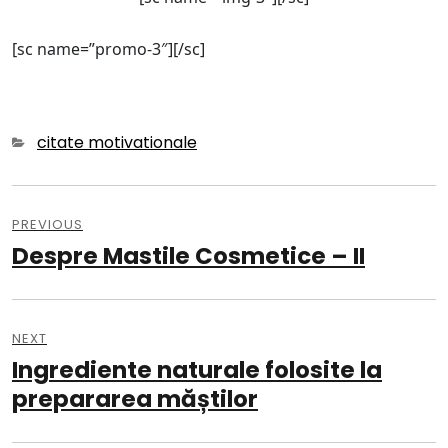
[sc name=”promo-3″][/sc]
Categories
citate motivationale
Navigare
în
PREVIOUS
Despre Mastile Cosmetice – II
Previous
articole
post:
NEXT
Ingrediente naturale folosite la
Next
post:
prepararea măștilor