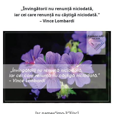
„Învingătorii nu renunță niciodată,
iar cei care renunță nu câștigă niciodată.”
– Vince Lombardi
[sc name=”img-3″][/sc]