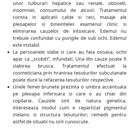
unor tulburari hepatice sau renale, oboselii,
insomniei, consumului de alcool. Tratamentul
consta in aplicatii calde si reci, masaje ale
pleoapelor si bineinteles examenul clinic si
eliminarea cauzelor de intoxicare. Edemul nu
trebuie confundat cu pungile de sub ochi. Edemul
este instabil.
La persoanele slabe si care au fata osoasa, ochii
apar ca „scobiti”, infundati. Una din cauze poate fi
slabirea brusca. Tratamentul efectuat la
cosmeticiana prin hranirea tesuturilor subcutanate
poate duce la refacerea tesuturilor respective.
Unele femei brunete prezinta o umbra accentuata
pe pleoapa inferioara si care o au chiar din
copilarie. Cauzele sint de natura genetica,
intereseaza modul cum e repartizat pigmentul
melanic si structura tesuturilor; remedii pentru
astfel de situatii nu sint cunoscute.