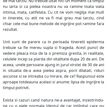
de mai tarziu. Nu trebuie uitat nici un moment ca timpul
nu iarta si ca pielea noastra nu va ramine toata viata
intinsa, mata, catifelata. Cu cit ne vom neglija mai mult
in tinerete, cu atit ne va fi mai greu mai tarziu, cind
chiar cele mai bune metode de ingrijire pot ramine fara
rezultat.
Unii sunt de parere ca in perioada tineretii epiderma
trebuie sa fie mereu supla si frageda. Acest punct de
vedere pleaca insa de la o premiza gresita, in realitate,
celulele incep sa piarda din vitalitate dupa 20 de ani. De
aceea, unele persoane ajung in jurul virstei de 30 de ani
in situatia de-a avea pielea aspra, porii dilatati, riduri
ascunse si se intreaba cu mirare, de ce? Raspunsul este
aproape totdeauna acelasi si anume: lipsa de ingrijire la
timpul potrivit.
Exista si cazuri cand natura ne-a avantajat, inzestrindu-
ne cu o piele normala (destul de rar intilnita) care nu