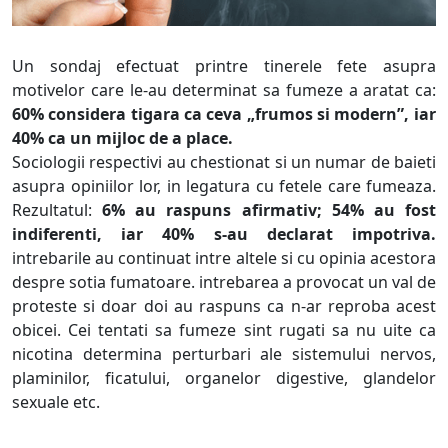
Un sondaj efectuat printre tinerele fete asupra
motivelor care le-au determinat sa fumeze a aratat ca:
60% considera tigara ca ceva „frumos si modern”, iar
40% ca un mijloc de a place.
Sociologii respectivi au chestionat si un numar de baieti
asupra opiniilor lor, in legatura cu fetele care fumeaza.
Rezultatul:
6% au raspuns afirmativ; 54% au fost
indiferenti, iar 40% s-au declarat impotriva.
intrebarile au continuat intre altele si cu opinia acestora
despre sotia fumatoare. intrebarea a provocat un val de
proteste si doar doi au raspuns ca n-ar reproba acest
obicei. Cei tentati sa fumeze sint rugati sa nu uite ca
nicotina determina perturbari ale sistemului nervos,
plaminilor, ficatului, organelor digestive, glandelor
sexuale etc.