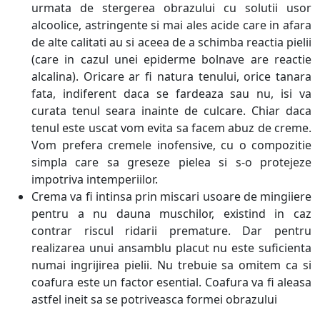
urmata de stergerea obrazului cu solutii usor
alcoolice, astringente si mai ales acide care in afara
de alte calitati au si aceea de a schimba reactia pielii
(care in cazul unei epiderme bolnave are reactie
alcalina). Oricare ar fi natura tenului, orice tanara
fata, indiferent daca se fardeaza sau nu, isi va
curata tenul seara inainte de culcare. Chiar daca
tenul este uscat vom evita sa facem abuz de creme.
Vom prefera cremele inofensive, cu o compozitie
simpla care sa greseze pielea si s-o protejeze
impotriva intemperiilor.
Crema va fi intinsa prin miscari usoare de mingiiere
pentru a nu dauna muschilor, existind in caz
contrar riscul ridarii premature. Dar pentru
realizarea unui ansamblu placut nu este suficienta
numai ingrijirea pielii. Nu trebuie sa omitem ca si
coafura este un factor esential. Coafura va fi aleasa
astfel ineit sa se potriveasca formei obrazului