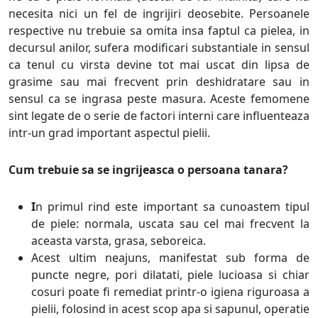
necesita nici un fel de ingrijiri deosebite. Persoanele
respective nu trebuie sa omita insa faptul ca pielea, in
decursul anilor, sufera modificari substantiale in sensul
ca tenul cu virsta devine tot mai uscat din lipsa de
grasime sau mai frecvent prin deshidratare sau in
sensul ca se ingrasa peste masura. Aceste femomene
sint legate de o serie de factori interni care influenteaza
intr-un grad important aspectul pielii.
Cum trebuie sa se ingrijeasca o persoana tanara?
I
n primul rind este important sa cunoastem tipul
de piele: normala, uscata sau cel mai frecvent la
aceasta varsta, grasa, seboreica.
Acest ultim neajuns, manifestat sub forma de
puncte negre, pori dilatati, piele lucioasa si chiar
cosuri poate fi remediat printr-o igiena riguroasa a
pielii, folosind in acest scop apa si sapunul, operatie