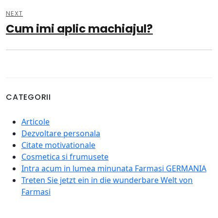
NEXT
Cum imi aplic machiajul?
Next
post:
CATEGORII
Articole
Dezvoltare personala
Citate motivationale
Cosmetica si frumusete
Intra acum in lumea minunata Farmasi GERMANIA
Treten Sie jetzt ein in die wunderbare Welt von
Farmasi