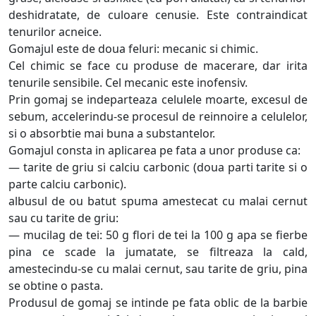
deshidratate, de culoare cenusie. Este contraindicat
tenurilor acneice.
Gomajul este de doua feluri: mecanic si chimic.
Cel chimic se face cu produse de macerare, dar irita
tenurile sensibile. Cel mecanic este inofensiv.
Prin gomaj se indeparteaza celulele moarte, excesul de
sebum, accelerindu-se procesul de reinnoire a celulelor,
si o absorbtie mai buna a substantelor.
Gomajul consta in aplicarea pe fata a unor produse ca:
— tarite de griu si calciu carbonic (doua parti tarite si o
parte calciu carbonic).
albusul de ou batut spuma amestecat cu malai cernut
sau cu tarite de griu:
— mucilag de tei: 50 g flori de tei la 100 g apa se fierbe
pina ce scade la jumatate, se filtreaza la cald,
amestecindu-se cu malai cernut, sau tarite de griu, pina
se obtine o pasta.
Produsul de gomaj se intinde pe fata oblic de la barbie