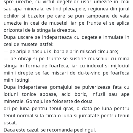
spre ureche, cu virful degetelor usor umezite in ceai
sau apa minerala, evitind pleoapele, regiunea din jurul
ochilor si buzelor pe care se pun tampoane de vata
umezite in ceai de musetel, iar pe frunte el se aplica
orizontal de la stinga la dreapta.
Dupa uscare se indeparteaza cu degetele inmuiate in
ceai de musetel astfel:
— pe aripile nasului si barbie prin miscari circulare;
— pe obraji si pe frunte se sustine muschiul cu mina
stinga in forma de foarfeca, iar cu indexul si mijlociul
miinii drepte se fac miscari de du-te-vino pe foarfeca
miinii stingi.
Dupa indepartarea gomajului se pulverizeaza fata cu
lotiuni tonice apoase, acid boric, infuzii sau ape
minerale. Gomajul se foloseste de doua
ori pe luna pentru tenul gras, o data pe luna pentru
tenul normal si la circa o luna si jumatate pentru tenul
uscat.
Daca este cazul, se recomanda peelingul.