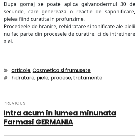
Dupa gomaj se poate aplica galvanodermul 30 de
secunde, care genereaza o reactie de saponificare,
pielea fiind curatita in profunzime.
Procedeele de hranire, rehidratare si tonificate ale pielii
nu fac parte din procesele de curatire, ci de intretinere
a ei.
Categories
articole
,
Cosmetica si frumusete
Tags
hidratare
,
piele
,
procese
,
tratamente
Navigare
în
PREVIOUS
Intra acum in lumea minunata
Previous
articole
post:
Farmasi GERMANIA