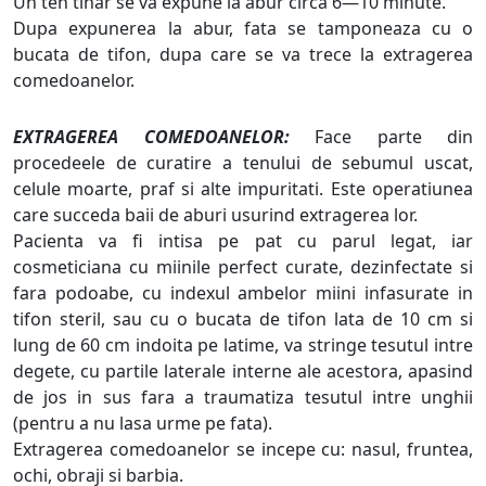
Un ten tinar se va expune la abur circa 6—10 minute.
Dupa expunerea la abur, fata se tamponeaza cu o
bucata de tifon, dupa care se va trece la extragerea
comedoanelor.
EXTRAGEREA COMEDOANELOR:
Face parte din
procedeele de curatire a tenului de sebumul uscat,
celule moarte, praf si alte impuritati. Este operatiunea
care succeda baii de aburi usurind extragerea lor.
Pacienta va fi intisa pe pat cu parul legat, iar
cosmeticiana cu miinile perfect curate, dezinfectate si
fara podoabe, cu indexul ambelor miini infasurate in
tifon steril, sau cu o bucata de tifon lata de 10 cm si
lung de 60 cm indoita pe latime, va stringe tesutul intre
degete, cu partile laterale interne ale acestora, apasind
de jos in sus fara a traumatiza tesutul intre unghii
(pentru a nu lasa urme pe fata).
Extragerea comedoanelor se incepe cu: nasul, fruntea,
ochi, obraji si barbia.