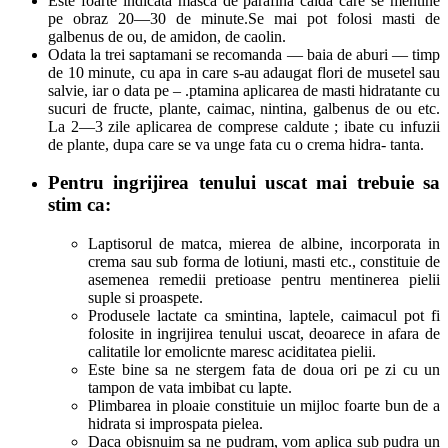
Este foarte indicata masca de parafina calda care se mentine
pe obraz 20—30 de minute.Se mai pot folosi masti de
galbenus de ou, de amidon, de caolin.
Odata la trei saptamani se recomanda — baia de aburi — timp
de 10 minute, cu apa in care s-au adaugat flori de musetel sau
salvie, iar o data pe – .ptamina aplicarea de masti hidratante cu
sucuri de fructe, plante, caimac, nintina, galbenus de ou etc.
La 2—3 zile aplicarea de comprese caldute ; ibate cu infuzii
de plante, dupa care se va unge fata cu o crema hidra- tanta.
Pentru ingrijirea tenului uscat mai trebuie sa
stim ca:
Laptisorul de matca, mierea de albine, incorporata in
crema sau sub forma de lotiuni, masti etc., constituie de
asemenea remedii pretioase pentru mentinerea pielii
suple si proaspete.
Produsele lactate ca smintina, laptele, caimacul pot fi
folosite in ingrijirea tenului uscat, deoarece in afara de
calitatile lor emolicnte maresc aciditatea pielii.
Este bine sa ne stergem fata de doua ori pe zi cu un
tampon de vata imbibat cu lapte.
Plimbarea in ploaie constituie un mijloc foarte bun de a
hidrata si improspata pielea.
Daca obisnuim sa ne pudram, vom aplica sub pudra un