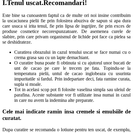
I.Tenul uscat.Recomandari!
Este bine sa cunoastem faptul ca de multe ori noi insine contribuim
la uscaciunea pielii fie prin folosirea abuziva de sapun si apa dura
care usuca si irita tenul, fie prin lipsa de ingrijire, fie prin exces de
produse cosmetice necorespunzatoare. De asemenea curele de
slabire, prin care privam organismul de lichide pot face ca pielea sa
se deshidrateze.
Curatirea obrazului in cazul tenului uscat se face numai cu o
crema grasa sau cu un lapte demachiant.
O curatire buna poate fi obtinuta si cu ajutorul unor bucati de
unt de cacao pe care le trecem pe fata. Topindu-se la
temperatura pielii, untul de cacao inglobeaza cu usurinta
impuritatile si fardul. Prin indepartare deci, fata ramine curata,
supla si moale.
Tot in acelasi scop pot fi folosite vaselina simpla sau uleiul de
parafina. Aceste substante vor fi utilizate insa numai in cazul
in care nu avem la indemina alte preparate.
Cele mai indicate ramin insa cremele si emulsiile de
curatat.
Dupa curatire se recomanda o lotiune pentru ten uscat, de exemplu,