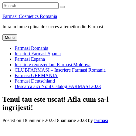
Search
Search
for:
Skip
Farmasi Cosmetics Romania
to
Intra in lumea plina de succes a femeilor din Farmasi
content
Menu
Farmasi Romania
Inscrieri Farmasi Spania
Farmasi Espana
Inscriere reprezentant Farmasi Moldova
CLUBFARMASI – Inscriere Farmasi Romania
Farmasi GERMANIA
Farmasi Deutschland
Descarca aici Noul Catalog FARMASI 2023
Tenul tau este uscat! Afla cum sa-l
ingrijesti!
Posted on
18 ianuarie 2023
18 ianuarie 2023
by
farmasi