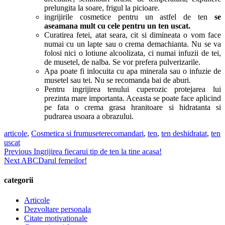
prelungita la soare, frigul la picioare.
ingrijirile cosmetice pentru un astfel de ten
se
aseamana mult cu cele pentru un ten uscat.
Curatirea fetei, atat seara, cit si dimineata o vom face
numai cu un lapte sau o crema demachianta. Nu se va
folosi nici o lotiune alcoolizata, ci numai infuzii de tei,
de musetel, de nalba. Se vor prefera pulverizarile.
Apa poate fi inlocuita cu apa minerala sau o infuzie de
musetel sau tei. Nu se recomanda bai de aburi.
Pentru ingrijirea tenului cuperozic protejarea lui
prezinta mare importanta. Aceasta se poate face aplicind
pe fata o crema grasa hranitoare si hidratanta si
pudrarea usoara a obrazului.
Categories
Tags
articole
,
Cosmetica si frumusete
recomandari
,
ten
,
ten deshidratat
,
ten
uscat
Navigare
Previous
Previous
Ingrijirea fiecarui tip de ten la tine acasa!
Next
post:
Next
ABCDarul femeilor!
în
post:
articole
categorii
Articole
Dezvoltare personala
Citate motivationale