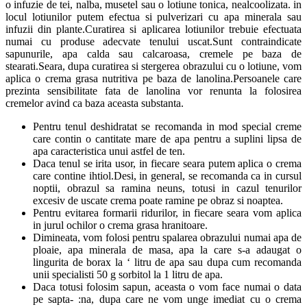
o infuzie de tei, nalba, musetel sau o lotiune tonica, nealcoolizata. in
locul lotiunilor putem efectua si pulverizari cu apa minerala sau
infuzii din plante.Curatirea si aplicarea lotiunilor trebuie efectuata
numai cu produse adecvate tenului uscat.Sunt contraindicate
sapunurile, apa calda sau calcaroasa, cremele pe baza de
stearati.Seara, dupa curatirea si stergerea obrazului cu o lotiune, vom
aplica o crema grasa nutritiva pe baza de lanolina.Persoanele care
prezinta sensibilitate fata de lanolina vor renunta la folosirea
cremelor avind ca baza aceasta substanta.
Pentru tenul deshidratat se recomanda in mod special creme
care contin o cantitate mare de apa pentru a suplini lipsa de
apa caracteristica unui astfel de ten.
Daca tenul se irita usor, in fiecare seara putem aplica o crema
care contine ihtiol.Desi, in general, se recomanda ca in cursul
noptii, obrazul sa ramina neuns, totusi in cazul tenurilor
excesiv de uscate crema poate ramine pe obraz si noaptea.
Pentru evitarea formarii ridurilor, in fiecare seara vom aplica
in jurul ochilor o crema grasa hranitoare.
Dimineata, vom folosi pentru spalarea obrazului numai apa de
ploaie, apa minerala de masa, apa la care s-a adaugat o
lingurita de borax la ‘ litru de apa sau dupa cum recomanda
unii specialisti 50 g sorbitol la 1 litru de apa.
Daca totusi folosim sapun, aceasta o vom face numai o data
pe sapta- :na, dupa care ne vom unge imediat cu o crema