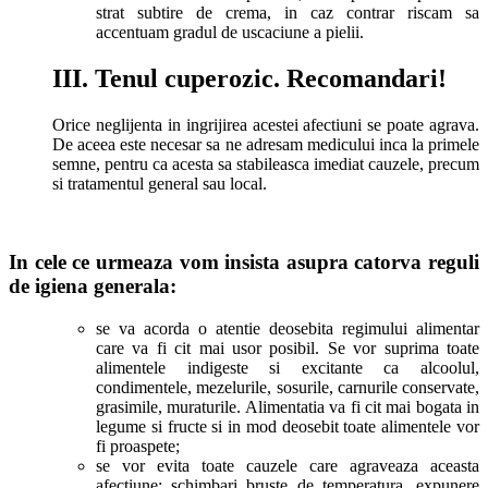
strat subtire de crema, in caz contrar riscam sa
accentuam gradul de uscaciune a pielii.
III. Tenul cuperozic. Recomandari!
Orice neglijenta in ingrijirea acestei afectiuni se poate agrava.
De aceea este necesar sa ne adresam medicului inca la primele
semne, pentru ca acesta sa stabileasca imediat cauzele, precum
si tratamentul general sau local.
In cele ce urmeaza vom insista asupra catorva reguli
de igiena generala:
se va acorda o atentie deosebita regimului alimentar
care va fi cit mai usor posibil. Se vor suprima toate
alimentele indigeste si excitante ca alcoolul,
condimentele, mezelurile, sosurile, carnurile conservate,
grasimile, muraturile. Alimentatia va fi cit mai bogata in
legume si fructe si in mod deosebit toate alimentele vor
fi proaspete;
se vor evita toate cauzele care agraveaza aceasta
afectiune; schimbari bruste de temperatura, expunere