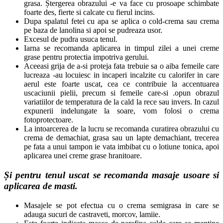
grasa. Ștergerea obrazului -e va face cu prosoape schimbate
foarte des, fierte si calcate cu fierul incins.
Dupa spalatul fetei cu apa se aplica o cold-crema sau crema
pe baza de lanolina si apoi se pudreaza usor.
Excesul de pudra usuca tenul.
Iarna se recomanda aplicarea in timpul zilei a unei creme
grase pentru protectia impotriva gerului.
Aceeasi grija de a-si proteja fata trebuie sa o aiba femeile care
lucreaza -au locuiesc in incaperi incalzite cu calorifer in care
aerul este foarte uscat, cea ce contribuie la accentuarea
uscaciunii pielii, precum si femeile care-si .opun obrazul
variatiilor de temperatura de la cald la rece sau invers. In cazul
expunerii indelungate la soare, vom folosi o crema
fotoprotectoare.
La intoarcerea de la lucru se recomanda curatirea obrazului cu
crema de demachiat, grasa sau un lapte demachiant, trecerea
pe fata a unui tampon ie vata imbibat cu o lotiune tonica, apoi
aplicarea unei creme grase hranitoare.
Și pentru tenul uscat se recomanda masaje usoare si
aplicarea de masti.
Masajele se pot efectua cu o crema semigrasa in care se
adauga sucuri de castraveti, morcov, lamiie.