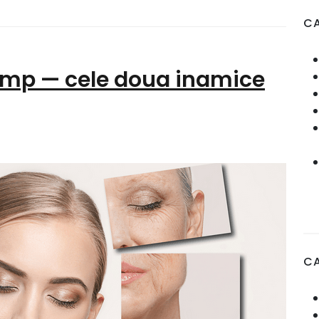
CA
timp — cele doua inamice
C