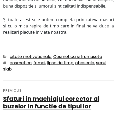
buna dispozitie si umorul sint calitati indispensabile.
Și toate acestea le putem completa prin cateva masuri
si cu o mica rapire de timp care in final ne va duce la
realizari placute in viata noastra.
Categories
citate motivationale
,
Cosmetica si frumusete
Tags
cosmetica
,
femei
,
lipsa de timp
,
oboseala
,
sexul
slab
Navigare
în
PREVIOUS
Sfaturi in machiajul corector al
Previous
articole
post:
buzelor in functie de tipul lor