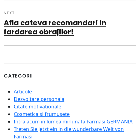
NEXT
Afla cateva recomandari in
Next
post:
fardarea obrajilor!
CATEGORII
Articole
Dezvoltare personala
Citate motivationale
Cosmetica si frumusete
Intra acum in lumea minunata Farmasi GERMANIA
Treten Sie jetzt ein in die wunderbare Welt von
Farmasi