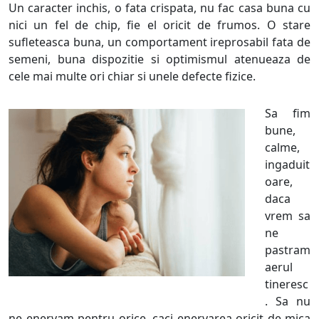
Un caracter inchis, o fata crispata, nu fac casa buna cu
nici un fel de chip, fie el oricit de frumos. O stare
sufleteasca buna, un comportament ireprosabil fata de
semeni, buna dispozitie si optimismul atenueaza de
cele mai multe ori chiar si unele defecte fizice.
Sa fim
bune,
calme,
ingaduit
oare,
daca
vrem sa
ne
pastram
aerul
tineresc
. Sa nu
ne enervam pentru orice, caci enervarea oricit de mica