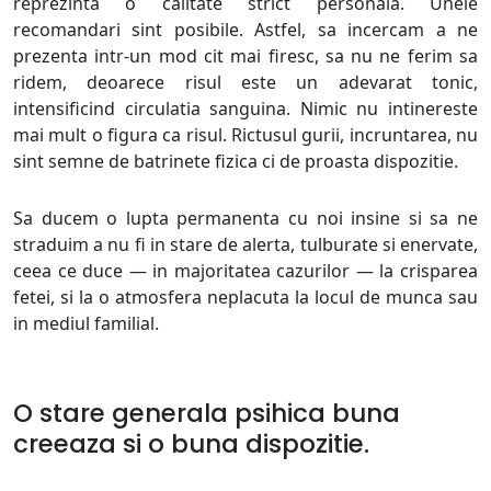
reprezinta o calitate strict personala. Unele
recomandari sint posibile. Astfel, sa incercam a ne
prezenta intr-un mod cit mai firesc, sa nu ne ferim sa
ridem, deoarece risul este un adevarat tonic,
intensificind circulatia sanguina. Nimic nu intinereste
mai mult o figura ca risul. Rictusul gurii, incruntarea, nu
sint semne de batrinete fizica ci de proasta dispozitie.
Sa ducem o lupta permanenta cu noi insine si sa ne
straduim a nu fi in stare de alerta, tulburate si enervate,
ceea ce duce — in majoritatea cazurilor — la crisparea
fetei, si la o atmosfera neplacuta la locul de munca sau
in mediul familial.
O stare generala psihica buna
creeaza si o buna dispozitie.