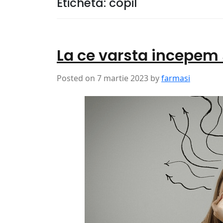
Etichetă:
copil
La ce varsta incepem 
Posted on
7 martie 2023
by
farmasi