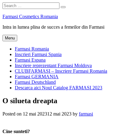
Search
Search
for:
Skip
Farmasi Cosmetics Romania
to
Intra in lumea plina de succes a femeilor din Farmasi
content
Menu
Farmasi Romania
Inscrieri Farmasi Spania
Farmasi Espana
Inscriere reprezentant Farmasi Moldova
CLUBFARMASI – Inscriere Farmasi Romania
Farmasi GERMANIA
Farmasi Deutschland
Descarca aici Noul Catalog FARMASI 2023
O silueta dreapta
Posted on
12 mai 2023
12 mai 2023
by
farmasi
Cine sunteti?