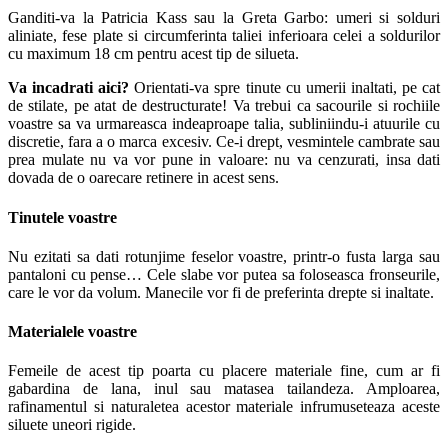
Ganditi-va la Patricia Kass sau la Greta Garbo: umeri si solduri
aliniate, fese plate si circumferinta taliei inferioara celei a soldurilor
cu maximum 18 cm pentru acest tip de silueta.
Va incadrati aici?
Orientati-va spre tinute cu umerii inaltati, pe cat
de stilate, pe atat de destructurate! Va trebui ca sacourile si rochiile
voastre sa va urmareasca indeaproape talia, subliniindu-i atuurile cu
discretie, fara a o marca excesiv. Ce-i drept, vesmintele cambrate sau
prea mulate nu va vor pune in valoare: nu va cenzurati, insa dati
dovada de o oarecare retinere in acest sens.
Tinutele voastre
Nu ezitati sa dati rotunjime feselor voastre, printr-o fusta larga sau
pantaloni cu pense… Cele slabe vor putea sa foloseasca fronseurile,
care le vor da volum. Manecile vor fi de preferinta drepte si inaltate.
Materialele voastre
Femeile de acest tip poarta cu placere materiale fine, cum ar fi
gabardina de lana, inul sau matasea tailandeza. Amploarea,
rafinamentul si naturaletea acestor materiale infrumuseteaza aceste
siluete uneori rigide.