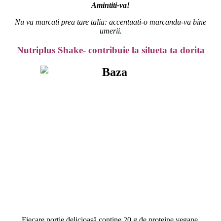
Amintiti-va!
Nu va marcati prea tare talia: accentuati-o marcandu-va bine
umerii.
Nutriplus Shake- contribuie la silueta ta dorita
Fiecare porție delicioasă conține 20 g de proteine vegane,