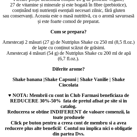
27 de vitamine și minerale și este bogată în fibre (prebiotice),
conținând toți nutrienții esențiali necesari zilnic, fără gluten
sau conservanți. Aceasta este o masă nutritivă, cu o aromă savuroasă
și este foarte comod de preparat.
Cum se prepara?
Amestecați 2 măsuri (27 g) de Nutriplus Shake cu 250 ml (8,5 fl.oz.)
de lapte cu conținut scăzut de grăsimi.
Amestecați 4 măsuri (54 g) de Nutriplus Shake cu 200 ml de apă
(6,7 fl.oz.).
Diferite arome?
Shake banana |Shake Capsuni | Shake Vanilie | Shake
Ciocolata
♥ NOTA: Membrii cu cont in Club Farmasi beneficiaza de
REDUCERE 30%-50% fata de pretul afisat pe site si in
catalog.
Reducerea se obtine INDIFERENT de valoare comenzii, la
toate produsele
Click pe buton pentru a creea cont de membru si a avea
reducere plus alte beneficii! Contul nu implica nici o obligatie
din partea Dvs.