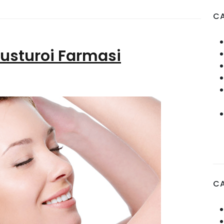
CA
sturoi Farmasi
C