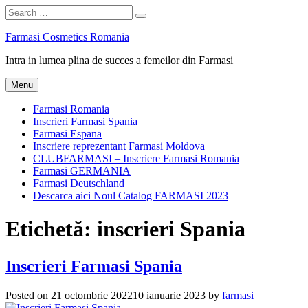
Search
Search
for:
Skip
Farmasi Cosmetics Romania
to
Intra in lumea plina de succes a femeilor din Farmasi
content
Menu
Farmasi Romania
Inscrieri Farmasi Spania
Farmasi Espana
Inscriere reprezentant Farmasi Moldova
CLUBFARMASI – Inscriere Farmasi Romania
Farmasi GERMANIA
Farmasi Deutschland
Descarca aici Noul Catalog FARMASI 2023
Etichetă:
inscrieri Spania
Inscrieri Farmasi Spania
Posted on
21 octombrie 2022
10 ianuarie 2023
by
farmasi