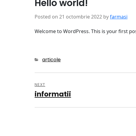
Hello world!
Posted on
21 octombrie 2022
by
farmasi
Welcome to WordPress. This is your first post.
Categories
articole
Navigare
NEXT
în
informatii
Next
articole
post: