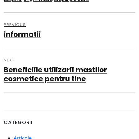
Navigare
în
PREVIOUS
informatii
Previous
articole
post:
NEXT
Beneficiile utilizarii mastilor
Next
post:
cosmetice pentru tine
CATEGORII
Articole