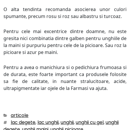
O alta tendinta recomanda asocierea unor culori
spumante, precum rosu si roz sau albastru si turcoaz.
Pentru cele mai excentrice dintre doamne, nu este
gresita nici combinatia dintre galben pentru unghiile de
la maini si purpuriu pentru cele de la picioare. Sau roz la
picioare si azur pe maini.
Pentru a avea o manichiura si o pedichiura frumoasa si
de durata, este foarte important ca produsele folosite
sa fie de calitate, in nuante stralucitoare, acide,
ultrapigmentate iar ojele de la Farmasi va ajuta.
Categories
articole
Tags
lac degete
,
lac unghii
,
unghii
,
unghii cu gel
,
unghii
degete
,
unghii maini
,
unghii picioare